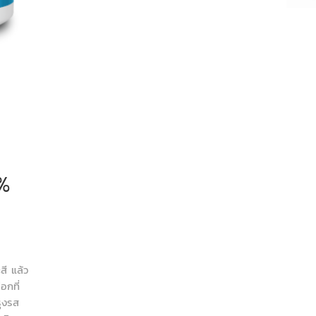
%
สี แล้ว
อกที่
รุงรส