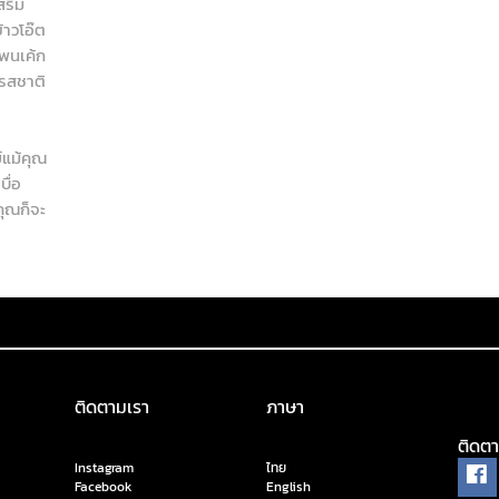
สริม
้าวโอ๊ต
แพนเค้ก
้รสชาติ
แม้คุณ
บื่อ
ุณก็จะ
ติดตามเรา
ภาษา
ติดตา
Instagram
ไทย
Facebook
English