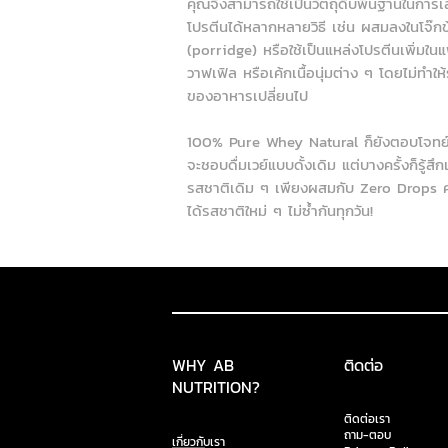
คุณจึงสามารถใช้เป็นวัตถุดิบพื้นฐานในการเ
โปรตีนได้หลากหลายวิธี เช่น ผสมลงในโจ๊กข
(porridge) หรือใช้เป็นแหล่งโปรตีนเพิ่มใน
วาฟเฟิล หรือเค้กเนื้อนุ่มต่าง ๆ โดยไม่ทำให
ของอาหารเปลี่ยนไป
100% Pure Whey Natural ก็ยังตอบโจทย์
จะชอบดื่มเวย์แบบดั้งเดิม แต่บางครั้งก็รู้สึกเ
รสชาติเดิม ๆ เพียงผสมกับ Zero Drops ค
ได้รสชาติใหม่ ๆ ไม่ซ้ำกันทุกวัน!
WHY AB
ติดต่อ
NUTRITION?
ติดต่อเรา
ถาม-ตอบ
เกี่ยวกับเรา