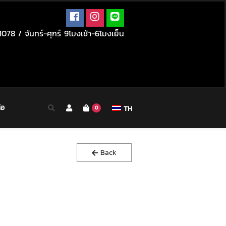
078 / จันทร์-ศุกร์ 9โมงเช้า-6โมงเย็น
่อ
TH
0
Back