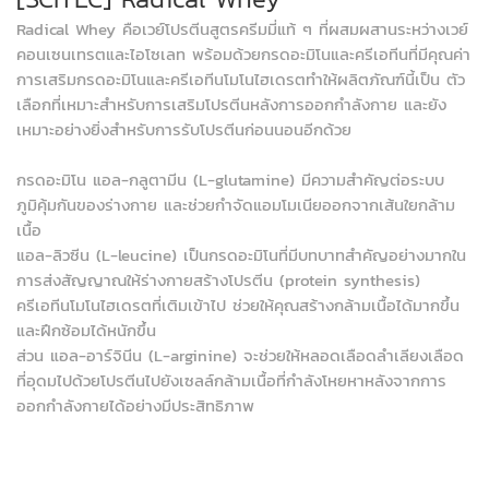
Radical Whey คือเวย์โปรตีนสูตรครีมมี่แท้ ๆ ที่ผสมผสานระหว่างเวย์
คอนเซนเทรตและไอโซเลท พร้อมด้วยกรดอะมิโนและครีเอทีนที่มีคุณค่า
การเสริมกรดอะมิโนและครีเอทีนโมโนไฮเดรตทำให้ผลิตภัณฑ์นี้เป็น ตัว
เลือกที่เหมาะสำหรับการเสริมโปรตีนหลังการออกกำลังกาย และยัง
เหมาะอย่างยิ่งสำหรับการรับโปรตีนก่อนนอนอีกด้วย
กรดอะมิโน แอล-กลูตามีน (L-glutamine) มีความสำคัญต่อระบบ
ภูมิคุ้มกันของร่างกาย และช่วยกำจัดแอมโมเนียออกจากเส้นใยกล้าม
เนื้อ
แอล-ลิวซีน (L-leucine) เป็นกรดอะมิโนที่มีบทบาทสำคัญอย่างมากใน
การส่งสัญญาณให้ร่างกายสร้างโปรตีน (protein synthesis)
ครีเอทีนโมโนไฮเดรตที่เติมเข้าไป ช่วยให้คุณสร้างกล้ามเนื้อได้มากขึ้น
และฝึกซ้อมได้หนักขึ้น
ส่วน แอล-อาร์จินีน (L-arginine) จะช่วยให้หลอดเลือดลำเลียงเลือด
ที่อุดมไปด้วยโปรตีนไปยังเซลล์กล้ามเนื้อที่กำลังโหยหาหลังจากการ
ออกกำลังกายได้อย่างมีประสิทธิภาพ