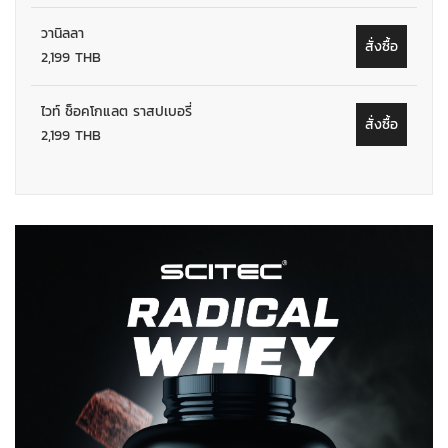
วานิลลา
สั่งซื้อ
2,199 THB
ไวท์ ช็อคโกแลต ราสปเบอรี่
สั่งซื้อ
2,199 THB