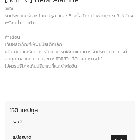
วิธีใช้
รับประทานครั้งละ 1 แคปซูล วันละ 5 ครั้ง โดยเว้นช่วงทุก ๆ 3 ชั่วโมง
พร้อมน้ำ 1 แก้ว
คำเตือน
เก็บผลิตภัณฑ์ให้พ้นมือเด็กเล็ก
ผลิตภัณฑ์เสริมอาหารไม่สามารถใช้ทดแทนการรับประทานอาหารที่
สมดุล หลากหลาย และการมีวิถีชีวิตที่ดีต่อสุขภาพได้
ไม่ควรบริโภคเกินปริมาณที่แนะนำต่อวัน
150 แคปซูล
รส/สี
ไม่มีรสชาติ