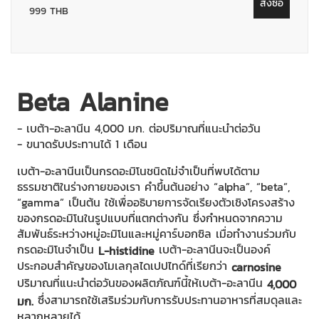
สั่งซื้อ
999 THB
Beta Alanine
- เบต้า-อะลานีน 4,000 มก. ต่อปริมาณที่แนะนำต่อวัน
- ขนาดรับประทานได้ 1 เดือน
เบต้า-อะลานีนเป็นกรดอะมิโนชนิดไม่จำเป็นที่พบได้ตาม
ธรรมชาติในร่างกายของเรา คำขึ้นต้นอย่าง “alpha”, “beta”,
“gamma” เป็นต้น ใช้เพื่ออธิบายการจัดเรียงตัวเชิงโครงสร้าง
ของกรดอะมิโนในรูปแบบที่แตกต่างกัน ซึ่งกำหนดจากความ
สัมพันธ์ระหว่างหมู่อะมิโนและหมู่คาร์บอกซิล เมื่อทำงานร่วมกับ
กรดอะมิโนจำเป็น
เบต้า-อะลานีนจะเป็นองค์
L-histidine
ประกอบสำคัญของโมเลกุลไดเปปไทด์ที่เรียกว่า
carnosine
ปริมาณที่แนะนำต่อวันของผลิตภัณฑ์นี้ให้เบต้า-อะลานีน
4,000
ซึ่งสามารถใช้เสริมร่วมกับการรับประทานอาหารที่สมดุลและ
มก.
หลากหลายได้