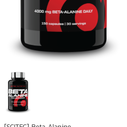
[SCITEC] Beta Alanine